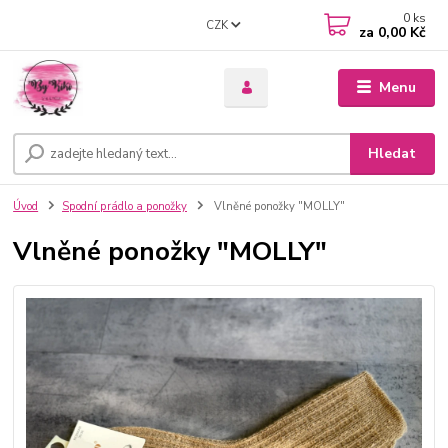
0
ks
CZK
za
0,00 Kč
Menu
Hledat
Úvod
Spodní prádlo a ponožky
Vlněné ponožky "MOLLY"
Vlněné ponožky "MOLLY"