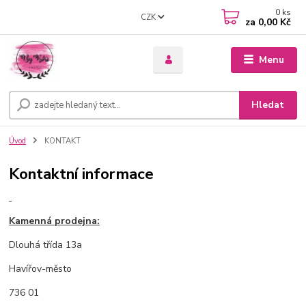
0
ks
CZK
za
0,00 Kč
Menu
Hledat
Úvod
KONTAKT
Kontaktní informace
Kamenná prodejna:
Dlouhá třída 13a
Havířov-město
736 01