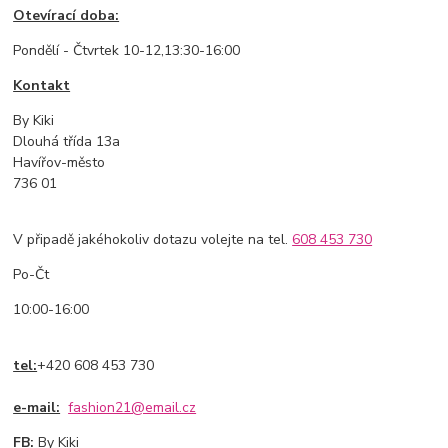
Otevírací doba:
Pondělí - Čtvrtek 10-12,13:30-16:00
Kontakt
By Kiki
Dlouhá třída 13a
Havířov-město
736 01
V připadě jakéhokoliv dotazu volejte na tel.
608 453 730
Po-Čt
10:00-16:00
tel:
+420 608 453 730
e-mail:
fashion21@email.cz
FB:
By Kiki