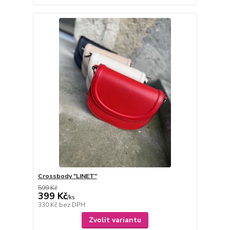
Crossbody "LINET"
599 Kč
399 Kč
/
ks
330 Kč
bez DPH
Zvolit variantu