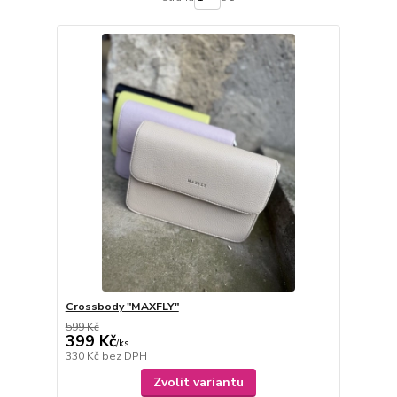
Crossbody "MAXFLY"
599 Kč
399 Kč
/
ks
330 Kč
bez DPH
Zvolit variantu