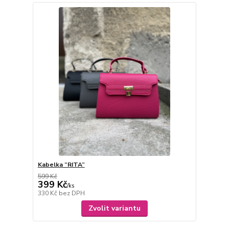
Kabelka “RITA”
599 Kč
399 Kč
/
ks
330 Kč
bez DPH
Zvolit variantu