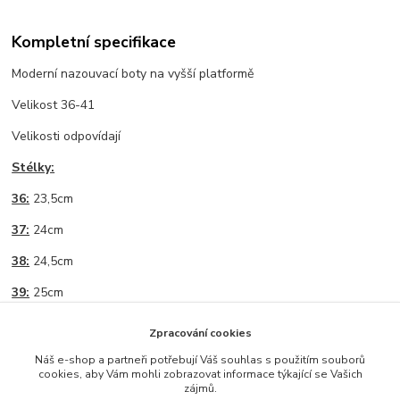
Kompletní specifikace
Moderní nazouvací boty na vyšší platformě
Velikost 36-41
Velikosti odpovídají
Stélky:
36:
23,5cm
37:
24cm
38:
24,5cm
39:
25cm
40:
25,5cm
Zpracování cookies
41:
26cm
Náš e-shop a partneři potřebují Váš souhlas s použitím souborů
cookies, aby Vám mohli zobrazovat informace týkající se Vašich
zájmů.