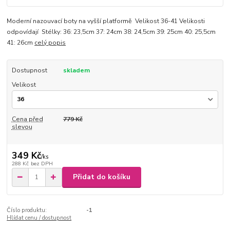
Moderní nazouvací boty na vyšší platformě Velikost 36-41 Velikosti
odpovídají Stélky: 36: 23,5cm 37: 24cm 38: 24,5cm 39: 25cm 40: 25,5cm
41: 26cm
celý popis
Dostupnost
skladem
Velikost
Cena před
779 Kč
slevou
349 Kč
/
ks
288 Kč
bez DPH
Přidat do košíku
Číslo produktu:
-1
Hlídat cenu / dostupnost