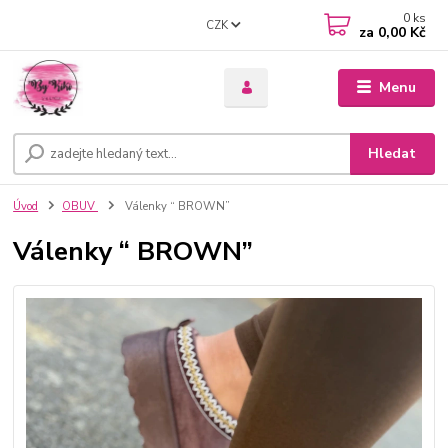
0
ks
CZK
za
0,00 Kč
Menu
Hledat
Úvod
OBUV
Válenky “ BROWN”
Válenky “ BROWN”