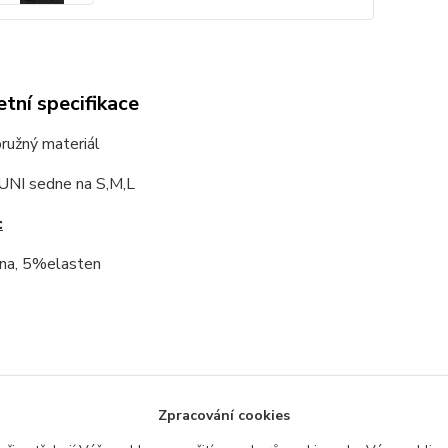
tní specifikace
 pružný materiál
 UNI sedne na S,M,L
:
na, 5%elasten
zařazeno v kategoriích
Zpracování cookies
a, topy