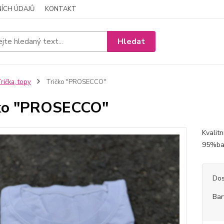
ÍCH ÚDAJŮ
KONTAKT
Hledat
rička, topy
Tričko "PROSECCO"
čko "PROSECCO"
Kvalitn
95%ba
Dos
Bar