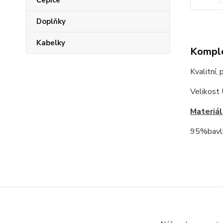
Čepice
Doplňky
Kabelky
Komple
Kvalitní,
Velikost
Materiál
95%bavl
Zboží 
Tričk