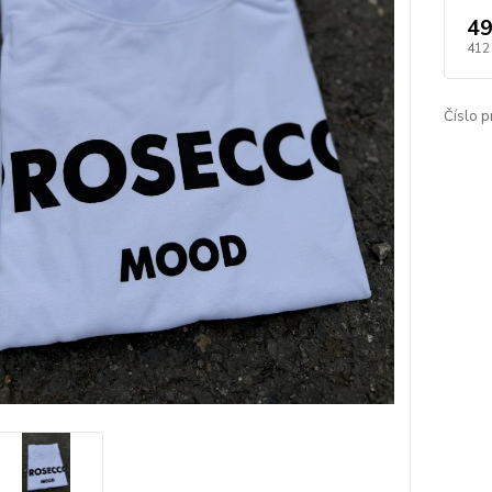
49
412
Číslo p