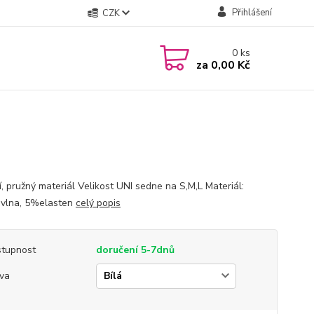
Přihlášení
CZK
0
ks
za
0,00 Kč
í, pružný materiál Velikost UNI sedne na S,M,L Materiál:
vlna, 5%elasten
celý popis
tupnost
doručení 5-7dnů
va