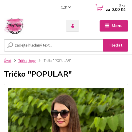
0
ks
CZK
za
0,00 Kč
Menu
Hledat
Úvod
Trička, topy
Tričko "POPULAR"
Tričko "POPULAR"