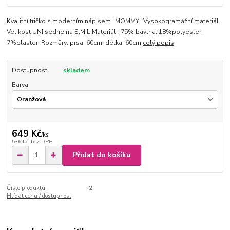
Kvalitní tričko s moderním nápisem "MOMMY" Vysokogramážní materiál
Velikost UNI sedne na S,M,L Materiál: 75% bavlna, 18%polyester,
7%elasten Rozměry: prsa: 60cm, délka: 60cm
celý popis
Dostupnost
skladem
Barva
649 Kč
/
ks
536 Kč
bez DPH
Přidat do košíku
Číslo produktu:
-2
Hlídat cenu / dostupnost