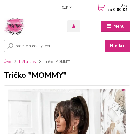
0
ks
CZK
za
0,00 Kč
Menu
Hledat
Úvod
Trička, topy
Tričko "MOMMY"
Tričko "MOMMY"