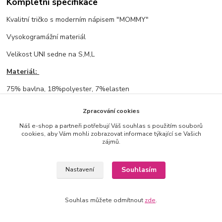
Kompletní specifikace
Kvalitní tričko s moderním nápisem "MOMMY"
Vysokogramážní materiál
Velikost UNI sedne na S,M,L
Materiál:
75% bavlna, 18%polyester, 7%elasten
Rozměry:
Zpracování cookies
prsa: 60cm, délka: 60cm
Náš e-shop a partneři potřebují Váš souhlas s použitím souborů
cookies, aby Vám mohli zobrazovat informace týkající se Vašich
zájmů.
Zboží zařazeno v kategoriích
Souhlasím
Nastavení
NOVINKY ✨
Trička, topy
Souhlas můžete odmítnout
zde
.