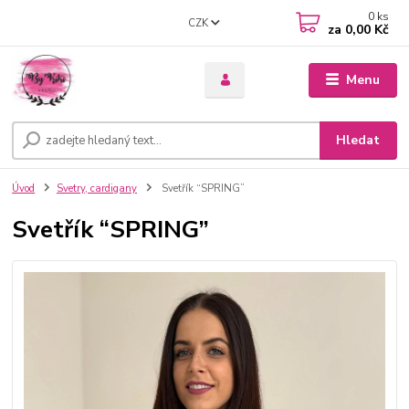
0
ks
CZK
za
0,00 Kč
Menu
Hledat
Úvod
Svetry, cardigany
Svetřík “SPRING”
Svetřík “SPRING”