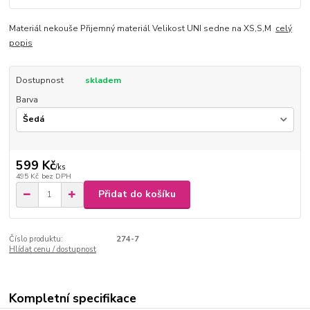
Materiál nekouše Přijemný materiál Velikost UNI sedne na XS,S,M
celý
popis
Dostupnost
skladem
Barva
599 Kč
/
ks
495 Kč
bez DPH
Přidat do košíku
Číslo produktu:
274-7
Hlídat cenu / dostupnost
Kompletní specifikace