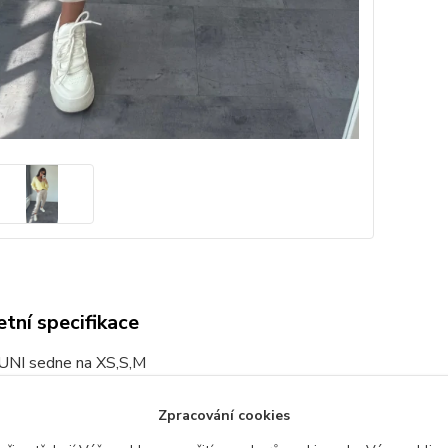
tní specifikace
 UNI sedne na XS,S,M
á zlaté knoflíčky
Zpracování cookies
ě nebo v pračce v ochranném pytlíku kvůli poškození zlatých knof