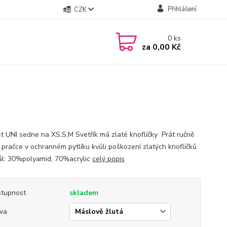
Přihlášení
CZK
0
ks
za
0,00 Kč
st UNI sedne na XS,S,M Svetřík má zlaté knoflíčky Prát ručně
 pračce v ochranném pytlíku kvůli poškození zlatých knoflíčků
ál: 30%polyamid, 70%acrylic
celý popis
tupnost
skladem
va