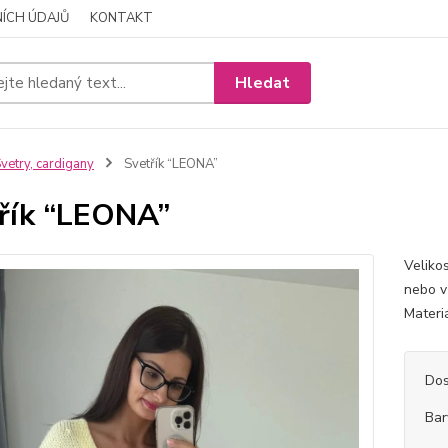
ÍCH ÚDAJŮ
KONTAKT
Hledat
vetry, cardigany
Svetřík “LEONA”
řík “LEONA”
Veliko
nebo v
Materi
Dos
Bar