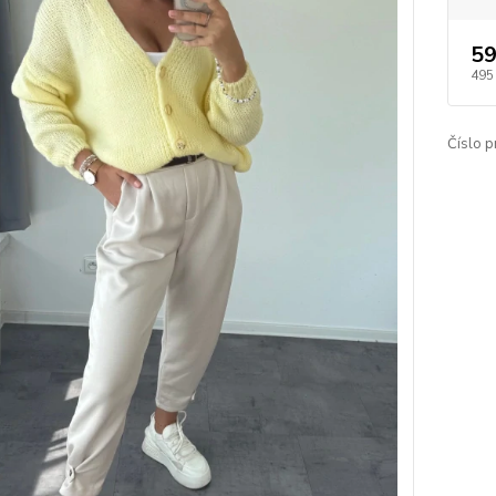
59
495
Číslo p