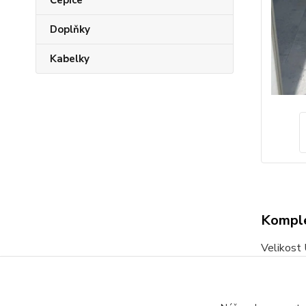
Čepice
Doplňky
Kabelky
Komple
Velikost
Svetřík m
Prát ručn