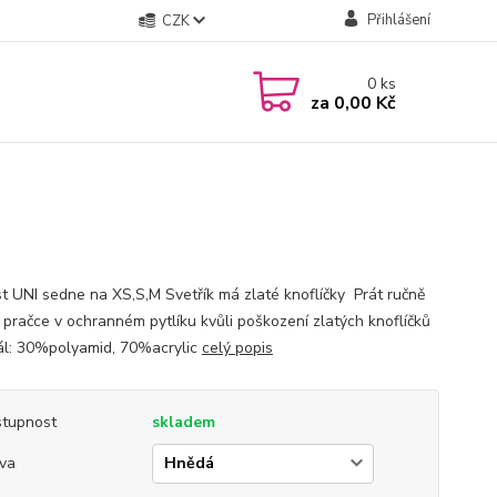
Přihlášení
CZK
0
ks
za
0,00 Kč
st UNI sedne na XS,S,M Svetřík má zlaté knoflíčky Prát ručně
 pračce v ochranném pytlíku kvůli poškození zlatých knoflíčků
ál: 30%polyamid, 70%acrylic
celý popis
tupnost
skladem
va