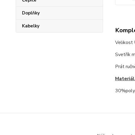
Čepice
Doplňky
Kabelky
Komple
Velikost
Svetřík m
Prát ručn
Materiál
30%polya
Zboží 