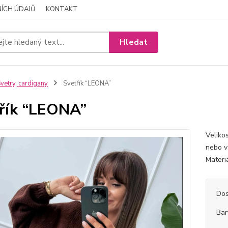
ÍCH ÚDAJŮ
KONTAKT
Hledat
vetry, cardigany
Svetřík “LEONA”
řík “LEONA”
Veliko
nebo v
Materi
Dos
Bar