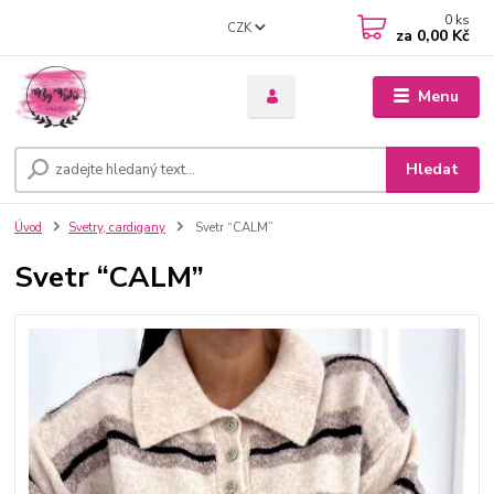
0
ks
CZK
za
0,00 Kč
Menu
Hledat
Úvod
Svetry, cardigany
Svetr “CALM”
Svetr “CALM”