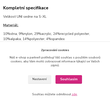
Kompletní specifikace
Velikost UNI sedne na S-XL
Materiál:
10%vlna, 9%nylon, 29%acrylic, 24%recycled polyester,
10%alpaka, 14%polyester, 4%spandex
Rozměry:
Zpracování cookies
prsa vklidu 60cm, délka: 58cm, délka rukávu: 54cm
Náš e-shop a partneři potřebují Váš souhlas s použitím souborů
cookies, aby Vám mohli zobrazovat informace týkající se Vašich
zájmů.
Zboží zařazeno v kategoriích
Souhlasím
Nastavení
VE SLEVĚ %
Svetry, cardigany
Souhlas můžete odmítnout
zde
.