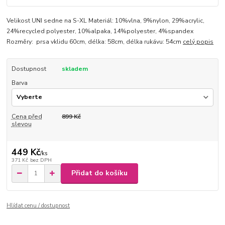
Velikost UNI sedne na S-XL Materiál: 10%vlna, 9%nylon, 29%acrylic,
24%recycled polyester, 10%alpaka, 14%polyester, 4%spandex
Rozměry: prsa vklidu 60cm, délka: 58cm, délka rukávu: 54cm
celý popis
Dostupnost
skladem
Barva
Cena před
899 Kč
slevou
449 Kč
/
ks
371 Kč
bez DPH
Přidat do košíku
Hlídat cenu / dostupnost