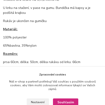
U krku na stažení, v pase na gumu. Bundička má kapsy a je
podšitá krajkou
Rukáv je ukončen na gumičku
Materiál:
100% polyester
65%bavlna, 35%nylon
Rozměry:
prsa 60cm, délka: 50cm, délka rukávu od krku: 66cm
Zpracování cookies
Zboží zařazeno v kategoriích
Náš e-shop a partneři potřebují Váš souhlas s použitím souborů
cookies, aby Vám mohli zobrazovat informace týkající se Vašich
NOVINKY ✨
zájmů.
Bundy, vesty
Souhlasím
Nastavení