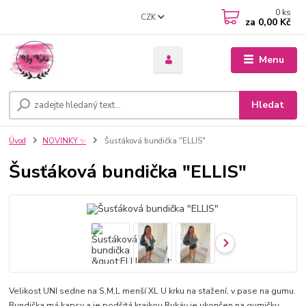
0
ks
CZK
za
0,00 Kč
Menu
Hledat
Úvod
NOVINKY ✨
Šusťáková bundička "ELLIS"
Šusťáková bundička "ELLIS"
Velikost UNI sedne na S,M,L menší XL U krku na stažení, v pase na gumu.
Bundička má kapsy a je podšitá krajkou Rukáv je ukončen na gumičku