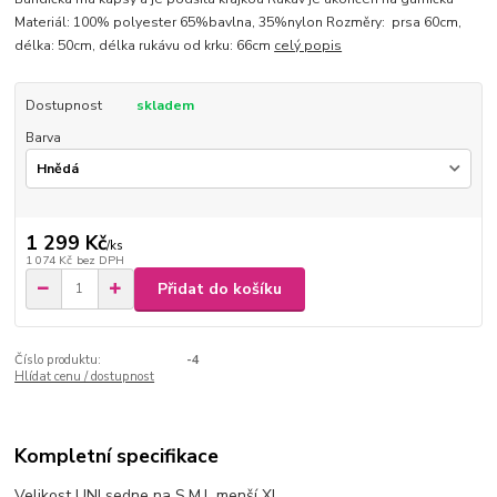
Materiál: 100% polyester 65%bavlna, 35%nylon Rozměry: prsa 60cm,
délka: 50cm, délka rukávu od krku: 66cm
celý popis
Dostupnost
skladem
Barva
1 299 Kč
/
ks
1 074 Kč
bez DPH
Přidat do košíku
Číslo produktu:
-4
Hlídat cenu / dostupnost
Kompletní specifikace
Velikost UNI sedne na S,M,L menší XL