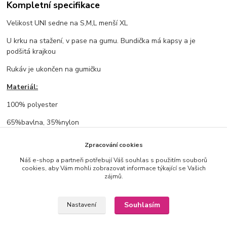
Kompletní specifikace
Velikost UNI sedne na S,M,L menší XL
U krku na stažení, v pase na gumu. Bundička má kapsy a je
podšitá krajkou
Rukáv je ukončen na gumičku
Materiál:
100% polyester
65%bavlna, 35%nylon
Rozměry:
Zpracování cookies
prsa 60cm, délka: 50cm, délka rukávu od krku: 66cm
Náš e-shop a partneři potřebují Váš souhlas s použitím souborů
cookies, aby Vám mohli zobrazovat informace týkající se Vašich
zájmů.
Zboží zařazeno v kategoriích
Souhlasím
Nastavení
NOVINKY ✨