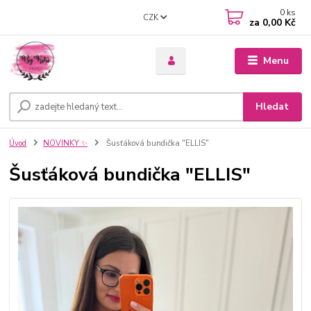
0
ks
CZK
za
0,00 Kč
Menu
Hledat
Úvod
NOVINKY ✨
Šusťáková bundička "ELLIS"
Šusťáková bundička "ELLIS"