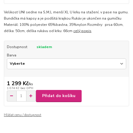
Velikost UNI sedne na S,M,L menší XL U krku na stažení, v pase na gumu.
Bundička má kapsy a je podšitá krajkou Rukáv je ukončen na gumičku
Materiál: 100% polyester 65%bavlna, 35%nylon Rozměry: prsa 60cm,
délka: 50cm, délka rukávu od krku: 66cm
celý popis
Dostupnost
skladem
Barva
1 299 Kč
/
ks
1 074 Kč
bez DPH
Přidat do košíku
Hlídat cenu / dostupnost