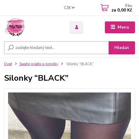
0
ks
CZK
za
0,00 Kč
Menu
Hledat
Úvod
Spodní prádlo a ponožky
Silonky “BLACK”
Silonky “BLACK”