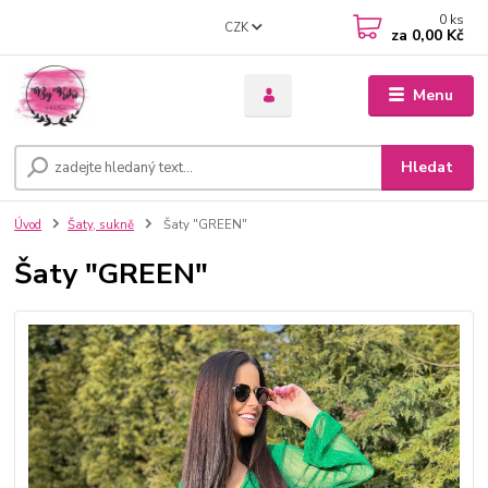
0
ks
CZK
za
0,00 Kč
Menu
Hledat
Úvod
Šaty, sukně
Šaty "GREEN"
Šaty "GREEN"