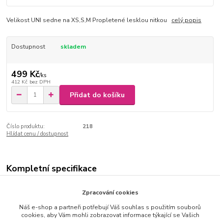
Velikost UNI sedne na XS,S,M Propletené lesklou nitkou
celý popis
Dostupnost
skladem
499 Kč
/
ks
412 Kč
bez DPH
Přidat do košíku
Číslo produktu:
218
Hlídat cenu / dostupnost
Kompletní specifikace
Velikost UNI sedne na XS,S,M
Zpracování cookies
Propletené lesklou nitkou
Náš e-shop a partneři potřebují Váš souhlas s použitím souborů
cookies, aby Vám mohli zobrazovat informace týkající se Vašich