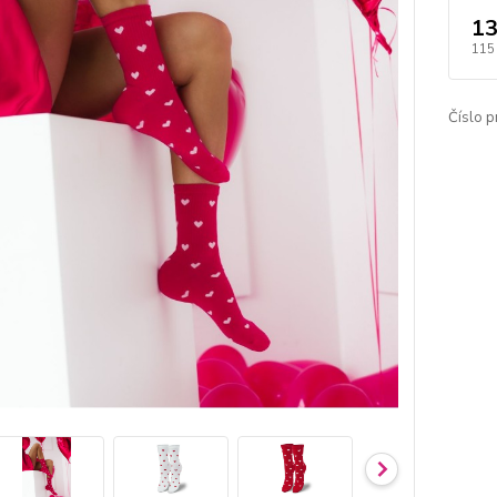
13
115
Číslo p