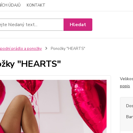
ÍCH ÚDAJŮ
KONTAKT
Hledat
podní prádlo a ponožky
Ponožky "HEARTS"
ožky "HEARTS"
Veliko
popis
Dos
Bar