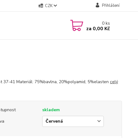
Přihlášení
CZK
0
ks
za
0,00 Kč
st 37-41 Materiál: 75%bavlna, 20%polyamid, 5%elasten
celý
tupnost
skladem
va