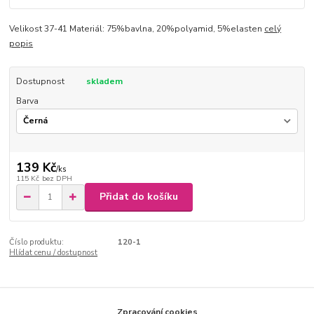
Velikost 37-41 Materiál: 75%bavlna, 20%polyamid, 5%elasten
celý
popis
Dostupnost
skladem
Barva
139 Kč
/
ks
115 Kč
bez DPH
Přidat do košíku
Číslo produktu:
120-1
Hlídat cenu / dostupnost
Kompletní specifikace
Zpracování cookies