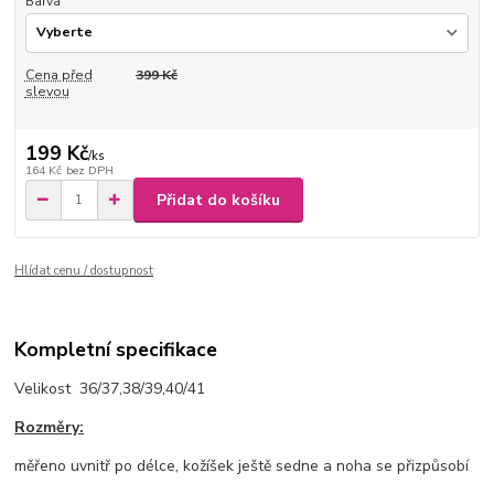
Barva
Cena před
399 Kč
slevou
199 Kč
/
ks
164 Kč
bez DPH
Přidat do košíku
Hlídat cenu / dostupnost
Kompletní specifikace
Velikost 36/37,38/39,40/41
Rozměry:
měřeno uvnitř po délce, kožíšek ještě sedne a noha se přizpůsobí