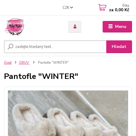
0
ks
CZK
za
0,00 Kč
Menu
Hledat
Úvod
OBUV
Pantofle "WINTER"
Pantofle "WINTER"