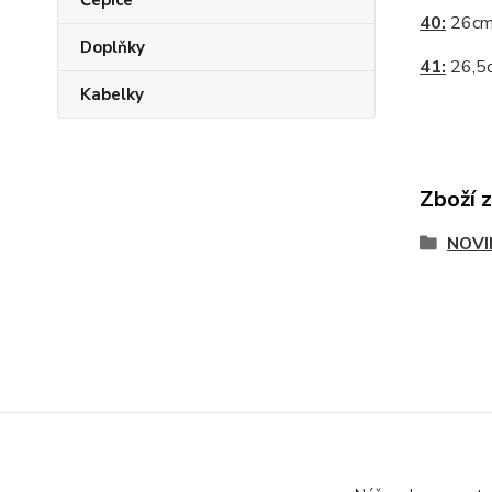
Čepice
40:
26c
Doplňky
41:
26,5
Kabelky
Zboží 
NOVI