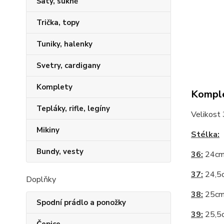
Šaty, sukně
Trička, topy
Tuniky, halenky
Svetry, cardigany
Komplety
Komple
Tepláky, rifle, legíny
Velikost
Mikiny
Stélka:
Bundy, vesty
36:
24c
37:
24,5
Doplňky
38:
25c
Spodní prádlo a ponožky
39:
25,5