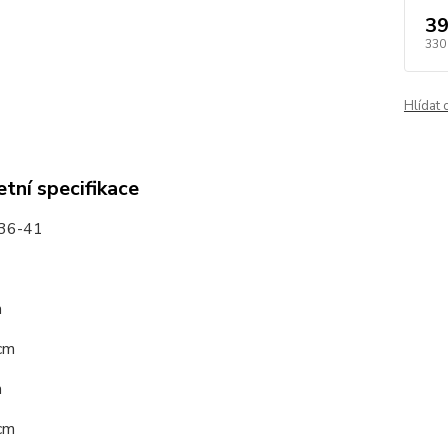
39
330
Hlídat 
tní specifikace
 36-41
m
cm
m
cm