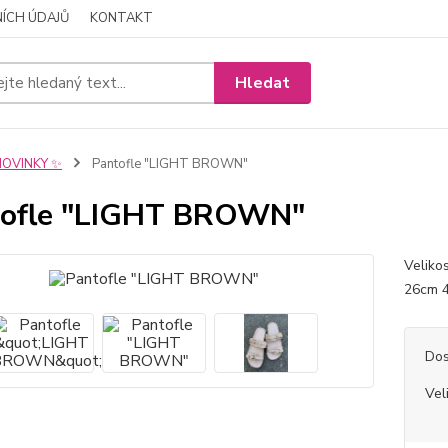
ÍCH ÚDAJŮ
KONTAKT
Hledat
NOVINKY ✨
Pantofle "LIGHT BROWN"
tofle "LIGHT BROWN"
Veliko
26cm 4
Dos
Vel