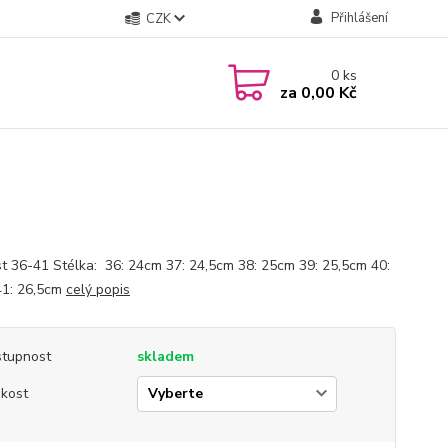
Přihlášení
CZK
0
ks
za
0,00 Kč
st 36-41 Stélka: 36: 24cm 37: 24,5cm 38: 25cm 39: 25,5cm 40:
1: 26,5cm
celý popis
tupnost
skladem
ikost