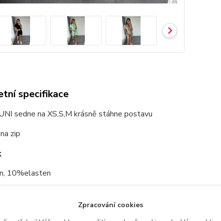
tní specifikace
 UNI sedne na XS,S,M krásně stáhne postavu
 na zip
:
n, 10%elasten
odelky 170cm
Zpracování cookies