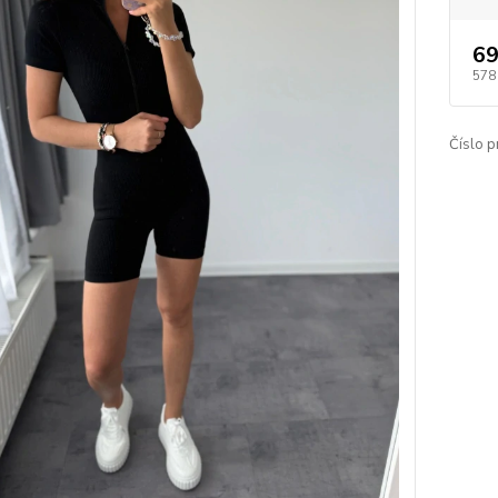
69
578
Číslo p