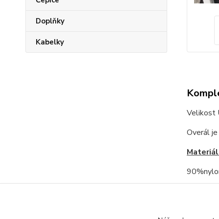
Čepice
Doplňky
Kabelky
Komple
Velikost
Overál je
Materiál
90%nylo
Výška m