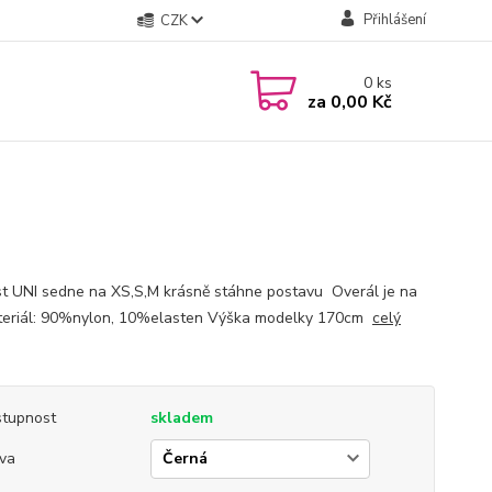
Přihlášení
CZK
0
ks
za
0,00 Kč
st UNI sedne na XS,S,M krásně stáhne postavu Overál je na
teriál: 90%nylon, 10%elasten Výška modelky 170cm
celý
tupnost
skladem
va