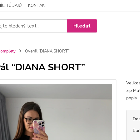
ÍCH ÚDAJŮ
KONTAKT
Hledat
Komplety
Overál “DIANA SHORT”
rál “DIANA SHORT”
Veliko
zip Ma
popis
Dos
Bar