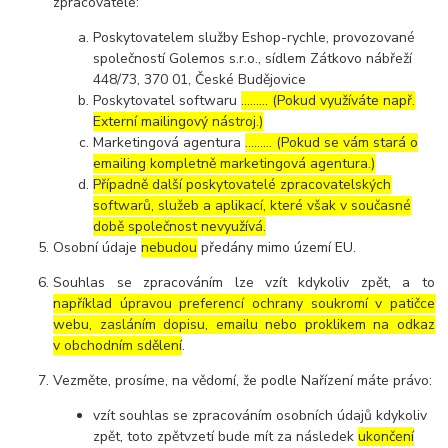
zpracovatelé:
Poskytovatelem služby Eshop-rychle, provozované
společností Golemos s.r.o., sídlem Zátkovo nábřeží
448/73, 370 01, České Budějovice
Poskytovatel softwaru
……… (Pokud využíváte např.
Externí mailingový nástroj.)
Marketingová agentura
……… (Pokud se vám stará o
emailing kompletně marketingová agentura.)
Případně další poskytovatelé zpracovatelských
softwarů, služeb a aplikací, které však v současné
době společnost nevyužívá.
Osobní údaje
nebudou
předány mimo území EU.
Souhlas se zpracováním lze vzít kdykoliv zpět, a to
například úpravou preferencí ochrany soukromí v patičce
webu, zasláním dopisu, emailu nebo proklikem na odkaz
v obchodním sdělení
.
Vezměte, prosíme, na vědomí, že podle Nařízení máte právo:
vzít souhlas se zpracováním osobních údajů kdykoliv
zpět, toto zpětvzetí bude mít za následek
ukončení