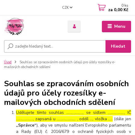
0
ks
CZK
za
0,00 Kč
Menu
Hledat
Úvod
Souhlas se zpracováním osobních údajů pro účely rozesílky e-
mailových obchodních sdělení
Souhlas se zpracováním osobních
údajů pro účely rozesílky e-
mailových obchodních sdělení
Udělujete tímto souhlas ……………..., se sídlem ………………, IČ
………………., zapsaná u ………………… , oddíl …, vložka …..
(dále jen
„Správce“
), aby ve smyslu nařízení Evropského parlamentu
a Rady (EU) č. 2016/679 o ochraně fyzických osob v