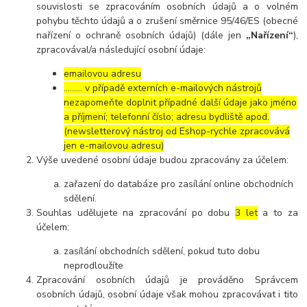
souvislosti se zpracováním osobních údajů a o volném
pohybu těchto údajů a o zrušení směrnice 95/46/ES (obecné
nařízení o ochraně osobních údajů) (dále jen
„Nařízení“
),
zpracovával/a následující osobní údaje:
emailovou adresu
……… v případě externích e-mailových nástrojů
nezapomeňte doplnit případné další údaje jako jméno
a příjmení; telefonní číslo; adresu bydliště apod.
(newsletterový nástroj od Eshop-rychle zpracovává
jen e-mailovou adresu)
Výše uvedené osobní údaje budou zpracovány za účelem:
zařazení do databáze pro zasílání online obchodních
sdělení.
Souhlas udělujete na zpracování po dobu
3 let
a to za
účelem:
zasílání obchodních sdělení, pokud tuto dobu
neprodloužíte
Zpracování osobních údajů je prováděno Správcem
osobních údajů, osobní údaje však mohou zpracovávat i tito