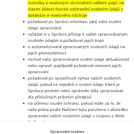
rozesílky e-mailových obchodních sdělení, popř. na
vlastní žádost fyzické odstranění osobních údajů z
databáze e-mailového nástroje
požadovat po Správci informaci, jaké vaše osobní
údaje zpracovává
vyžádat si u Správce přístup k vašim zpracovávaným
osobním údajům a požadovat jejich kopii
u automatizovaně zpracovaných osobních údajů na
jejich přenositelnost
nechat vaše zpracovávané osobní údaje aktualizovat
nebo opravit, popřípadě požadovat omezení jejich
zpracování
požadovat po společnosti výmaz vašich osobních
údajů, pokud se nejedná o osobní údaje, které je
Správce povinen nebo oprávněn dále zpracovávat
dle příslušných právních předpisů
na účinnou soudní ochranu, pokud máte za to, že
vaše práva podle Nařízení byla porušena v důsledku
zpracování vašich osobních údajů v rozporu s tímto
Nařízením
v případě pochybností o dodržování povinností
Zpracování cookies