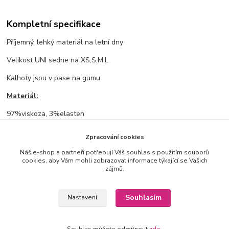
Kompletní specifikace
Příjemný, lehký materiál na letní dny
Velikost UNI sedne na XS,S,M,L
Kalhoty jsou v pase na gumu
Materiál:
97%viskoza, 3%elasten
Rozměry:
Zpracování cookies
pas vklidu: 3cm, při natažení: 55cm, délka: 39cm
Náš e-shop a partneři potřebují Váš souhlas s použitím souborů
cookies, aby Vám mohli zobrazovat informace týkající se Vašich
zájmů.
Zboží zařazeno v kategoriích
Souhlasím
Nastavení
VE SLEVĚ %
Tepláky, rifle, legíny