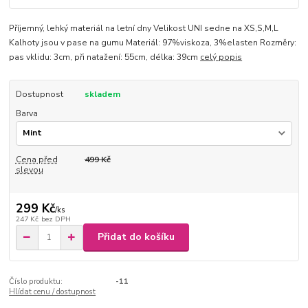
Příjemný, lehký materiál na letní dny Velikost UNI sedne na XS,S,M,L
Kalhoty jsou v pase na gumu Materiál: 97%viskoza, 3%elasten Rozměry:
pas vklidu: 3cm, při natažení: 55cm, délka: 39cm
celý popis
Dostupnost
skladem
Barva
Cena před
499 Kč
slevou
299 Kč
/
ks
247 Kč
bez DPH
Přidat do košíku
Číslo produktu:
-11
Hlídat cenu / dostupnost