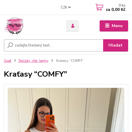
0
ks
CZK
za
0,00 Kč
Menu
Hledat
Úvod
Tepláky, rifle, legíny
Kraťasy “COMFY”
Kraťasy “COMFY”