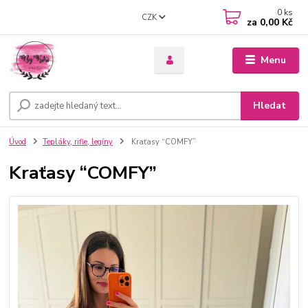
0
ks
CZK
za
0,00 Kč
Menu
Hledat
Úvod
Tepláky, rifle, legíny
Kraťasy “COMFY”
Kraťasy “COMFY”