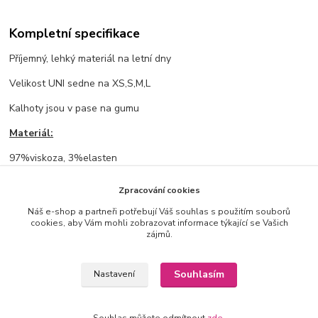
Kompletní specifikace
Příjemný, lehký materiál na letní dny
Velikost UNI sedne na XS,S,M,L
Kalhoty jsou v pase na gumu
Materiál:
97%viskoza, 3%elasten
Rozměry:
Zpracování cookies
pas vklidu: 3cm, při natažení: 55cm, délka: 39cm
Náš e-shop a partneři potřebují Váš souhlas s použitím souborů
cookies, aby Vám mohli zobrazovat informace týkající se Vašich
zájmů.
Zboží zařazeno v kategoriích
Souhlasím
Nastavení
VE SLEVĚ %
Tepláky, rifle, legíny