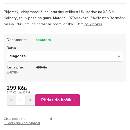
Příjemný, lehký materiál na letní dny Velikost UNI sedne na XS,S,M,L
Kalhoty jsou v pase na gumu Materiál: 97%viskoza, 3%elasten Rozměry:
pas vklidu: 3cm, při natažení: 55cm, délka: 39cm
celý popis
Dostupnost
skladem
Barva
Cena před
499 Kč
slevou
299 Kč
/
ks
247 Kč
bez DPH
Přidat do košíku
Číslo produktu:
-9
Hlídat cenu / dostupnost