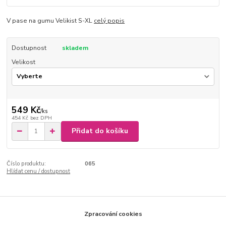
V pase na gumu Velikist S-XL
celý popis
Dostupnost
skladem
Velikost
549 Kč
/
ks
454 Kč
bez DPH
Přidat do košíku
Číslo produktu:
065
Hlídat cenu / dostupnost
Kompletní specifikace
Zpracování cookies
V pase na gumu