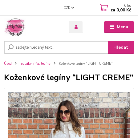
0
ks
CZK
za
0,00 Kč
Menu
Hledat
Úvod
Tepláky, rifle, legíny
Koženkové legíny “LIGHT CREME”
Koženkové legíny “LIGHT CREME”