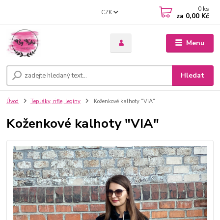
0
ks
CZK
za
0,00 Kč
Menu
Hledat
Úvod
Tepláky, rifle, legíny
Koženkové kalhoty "VIA"
Koženkové kalhoty "VIA"