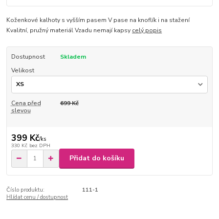
Koženkové kalhoty s vyšším pasem V pase na knoflík i na stažení
Kvalitní, pružný materiál Vzadu nemají kapsy
celý popis
Dostupnost
Skladem
Velikost
Cena před
699 Kč
slevou
399 Kč
/
ks
330 Kč
bez DPH
Přidat do košíku
Číslo produktu:
111-1
Hlídat cenu / dostupnost