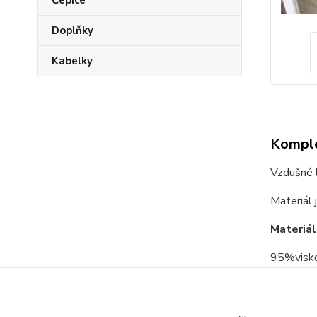
Čepice
Doplňky
Kabelky
Komple
Vzdušné l
Materiál 
Materiál
95%visko
Rozměry
pas vklid