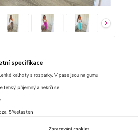
tní specifikace
ehké kalhoty s rozparky. V pase jsou na gumu
je lehký, příjemný a nekrčí se
:
za, 5%elasten
:
Zpracování cookies
u: 34cm, při natažení 52cm, délka: 100cm