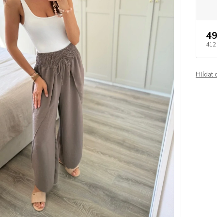
49
412
Hlídat 