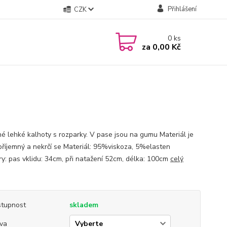
Přihlášení
CZK
0
ks
za
0,00 Kč
é lehké kalhoty s rozparky. V pase jsou na gumu Materiál je
 příjemný a nekrčí se Materiál: 95%viskoza, 5%elasten
y: pas vklidu: 34cm, při natažení 52cm, délka: 100cm
celý
tupnost
skladem
va