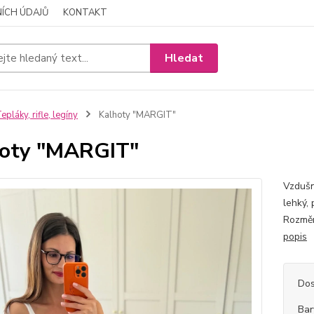
ÍCH ÚDAJŮ
KONTAKT
Hledat
epláky, rifle, legíny
Kalhoty "MARGIT"
oty "MARGIT"
Vzdušn
lehký,
Rozměr
popis
Dos
Bar