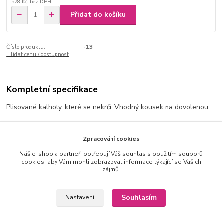
578 Kč
bez DPH
Přidat do košíku
Číslo produktu:
-13
Hlídat cenu / dostupnost
Kompletní specifikace
Plisované kalhoty, které se nekrčí. Vhodný kousek na dovolenou
V pase mají pružnou gumu
Zpracování cookies
Velikost je UNI sedne na XS-L
Náš e-shop a partneři potřebují Váš souhlas s použitím souborů
Výška modelky 170cm
cookies, aby Vám mohli zobrazovat informace týkající se Vašich
zájmů.
Materiál:
95%polyester, 5%elasten
Souhlasím
Nastavení
Rozměry: