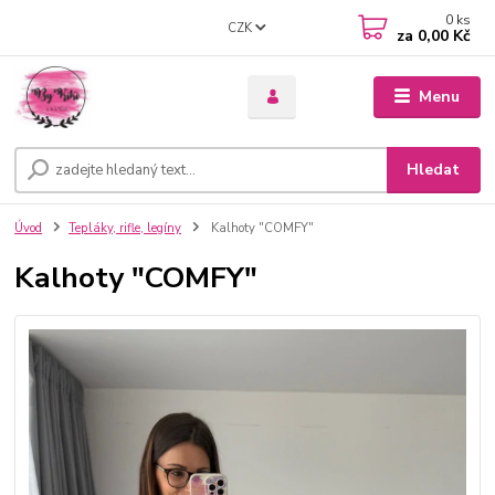
0
ks
CZK
za
0,00 Kč
Menu
Hledat
Úvod
Tepláky, rifle, legíny
Kalhoty "COMFY"
Kalhoty "COMFY"