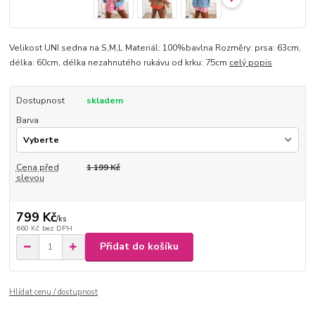
Velikost UNI sedna na S,M,L Materiál: 100%bavlna Rozměry: prsa: 63cm,
délka: 60cm, délka nezahnutého rukávu od krku: 75cm
celý popis
Dostupnost
skladem
Barva
Cena před
1 199 Kč
slevou
799 Kč
/
ks
660 Kč
bez DPH
Přidat do košíku
Hlídat cenu / dostupnost