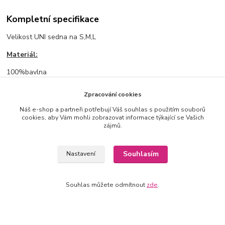
Kompletní specifikace
Velikost UNI sedna na S,M,L
Materiál:
100%bavlna
Rozměry:
Zpracování cookies
prsa: 63cm, délka: 60cm, délka nezahnutého rukávu od krku: 75cm
Náš e-shop a partneři potřebují Váš souhlas s použitím souborů
cookies, aby Vám mohli zobrazovat informace týkající se Vašich
zájmů.
Zboží zařazeno v kategoriích
Souhlasím
Nastavení
VE SLEVĚ %
Bundy, vesty
Souhlas můžete odmítnout
zde
.