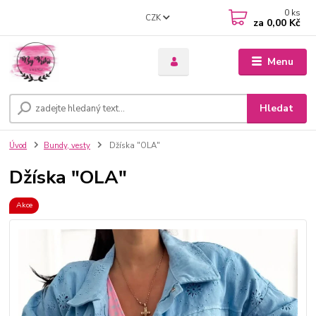
0
ks
CZK
za
0,00 Kč
Menu
Hledat
Úvod
Bundy, vesty
Džíska "OLA"
Džíska "OLA"
Akce