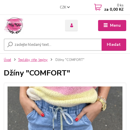
0
ks
CZK
za
0,00 Kč
Menu
Hledat
Úvod
Tepláky, rifle, legíny
Džíny "COMFORT"
Džíny "COMFORT"