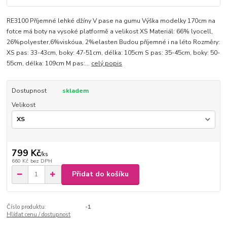
RE3100 Příjemné lehké džíny V pase na gumu Výška modelky 170cm na
fotce má boty na vysoké platformě a velikost XS Materiál: 66% lyocell,
26%polyester,6%viskóua, 2%elasten Budou příjemné i na léto Rozměry:
XS pas: 33-43cm, boky: 47-51cm, délka: 105cm S pas: 35-45cm, boky: 50-
55cm, délka: 109cm M pas:...
celý popis
Dostupnost
skladem
Velikost
799 Kč
/
ks
660 Kč
bez DPH
Přidat do košíku
Číslo produktu:
-1
Hlídat cenu / dostupnost