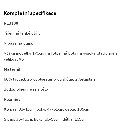
Kompletní specifikace
RE3100
Příjemné lehké džíny
V pase na gumu
Výška modelky 170cm na fotce má boty na vysoké platformě a
velikost XS
Materiál:
66% lyocell, 26%polyester,6%viskóua, 2%elasten
Budou příjemné i na léto
Rozměry:
XS
pas: 33-43cm, boky: 47-51cm, délka: 105cm
S
pas: 35-45cm, boky: 50-55cm, délka: 109cm