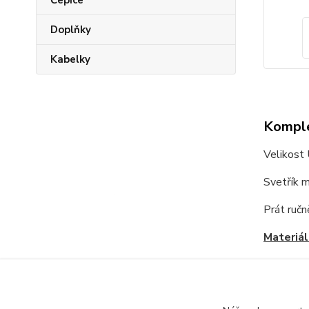
Čepice
Doplňky
Kabelky
Komple
Velikost
Svetřík m
Prát ručn
Materiál
30%polya