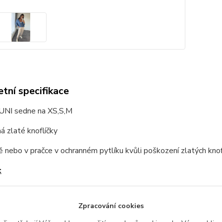
tní specifikace
 UNI sedne na XS,S,M
á zlaté knoflíčky
ě nebo v pračce v ochranném pytlíku kvůli poškození zlatých knof
:
mid, 70%acrylic
Zpracování cookies