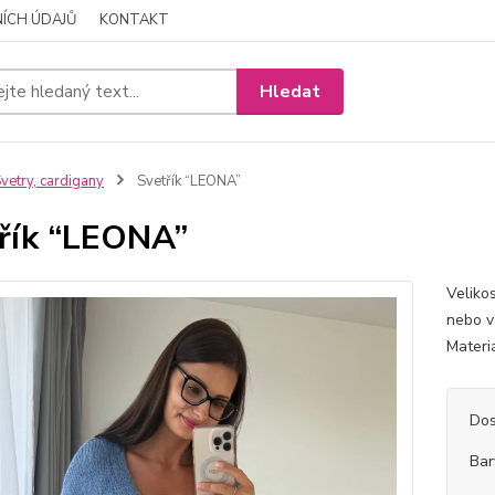
ÍCH ÚDAJŮ
KONTAKT
Hledat
vetry, cardigany
Svetřík “LEONA”
řík “LEONA”
Veliko
nebo v
Materi
Dos
Bar