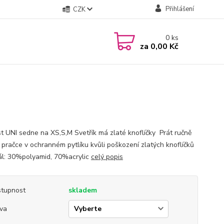
Přihlášení
CZK
0
ks
za
0,00 Kč
st UNI sedne na XS,S,M Svetřík má zlaté knoflíčky Prát ručně
 pračce v ochranném pytlíku kvůli poškození zlatých knoflíčků
ál: 30%polyamid, 70%acrylic
celý popis
tupnost
skladem
va