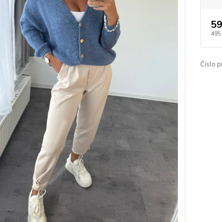
59
495
Číslo p