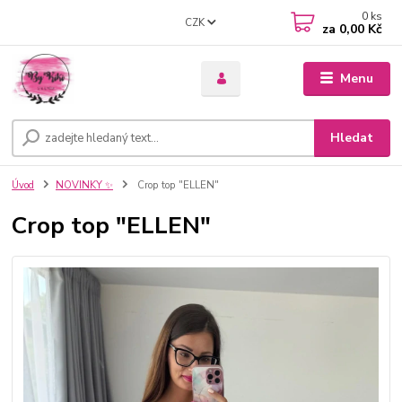
0
ks
CZK
za
0,00 Kč
Menu
Hledat
Úvod
NOVINKY ✨
Crop top "ELLEN"
Crop top "ELLEN"