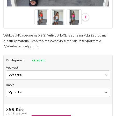
Velikost M/L (sedne na XS,S) Velikost L/XL (sedne na M,L) Žebrovaný
elastický materiál Crop top má vycpávky Materiál: 95,5%polyamid,
4,5%elasten
celý popis
Dostupnost
skladem
Velikost
Barva
299 Kč
/
ks
247 Kč
bez DPH