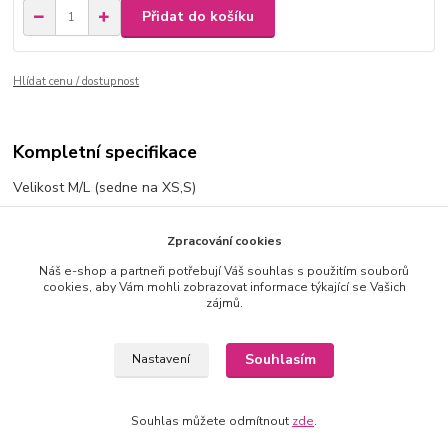
Přidat do košíku
Hlídat cenu / dostupnost
Kompletní specifikace
Velikost M/L (sedne na XS,S)
Velikost L/XL (sedne na M,L)
Zpracování cookies
Žebrovaný elastický materiál
Náš e-shop a partneři potřebují Váš souhlas s použitím souborů
cookies, aby Vám mohli zobrazovat informace týkající se Vašich
Crop top má vycpávky
zájmů.
Materiál:
Souhlasím
Nastavení
95,5%polyamid, 4,5%elasten
Souhlas můžete odmítnout
zde
.
Zboží zařazeno v kategoriích