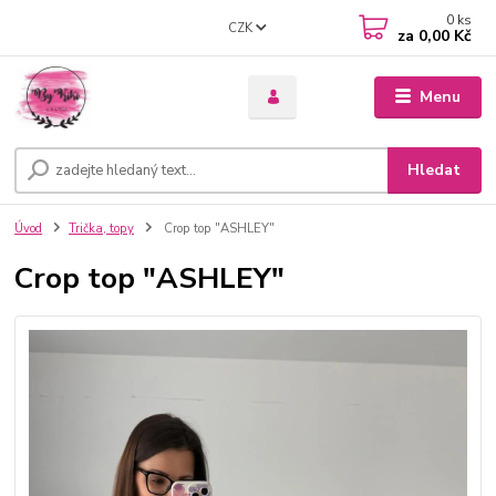
0
ks
CZK
za
0,00 Kč
Menu
Hledat
Úvod
Trička, topy
Crop top "ASHLEY"
Crop top "ASHLEY"