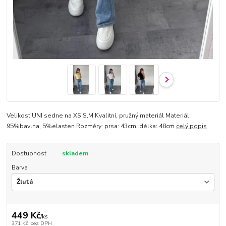
Velikost UNI sedne na XS,S,M Kvalitní, pružný materiál Materiál:
95%bavlna, 5%elasten Rozměry: prsa: 43cm, délka: 48cm
celý popis
Dostupnost
skladem
Barva
449 Kč
/
ks
371 Kč
bez DPH