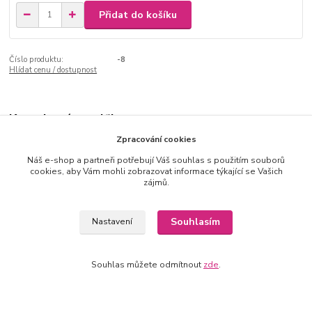
Přidat do košíku
Číslo produktu:
-8
Hlídat cenu / dostupnost
Kompletní specifikace
Zpracování cookies
Velikost UNI sedne na XS,S,M
Náš e-shop a partneři potřebují Váš souhlas s použitím souborů
Kvalitní, pružný materiál
cookies, aby Vám mohli zobrazovat informace týkající se Vašich
zájmů.
Materiál:
95%bavlna, 5%elasten
Souhlasím
Nastavení
Rozměry:
Souhlas můžete odmítnout
zde
.
prsa: 43cm, délka: 48cm