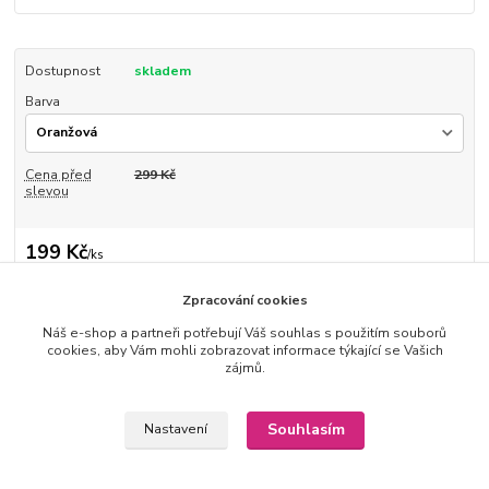
Dostupnost
skladem
Barva
Cena před
299 Kč
slevou
199 Kč
/
ks
164 Kč
bez DPH
Přidat do košíku
Zpracování cookies
Náš e-shop a partneři potřebují Váš souhlas s použitím souborů
cookies, aby Vám mohli zobrazovat informace týkající se Vašich
zájmů.
Číslo produktu:
016-4
Hlídat cenu / dostupnost
Souhlasím
Nastavení
Zboží zařazeno v kategoriích
Čepice