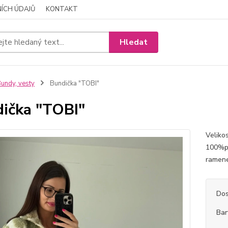
ÍCH ÚDAJŮ
KONTAKT
Hledat
undy, vesty
Bundička "TOBI"
ička "TOBI"
Veliko
100%po
ramen
Dos
Bar