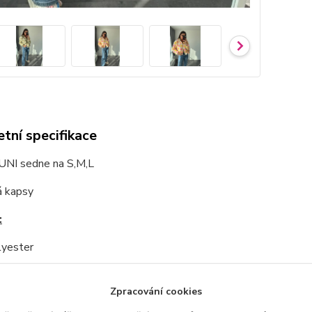
tní specifikace
 UNI sedne na S,M,L
á kapsy
:
yester
:
Zpracování cookies
cm, délka: 54cm, délka rukávu od ramene: 52cm