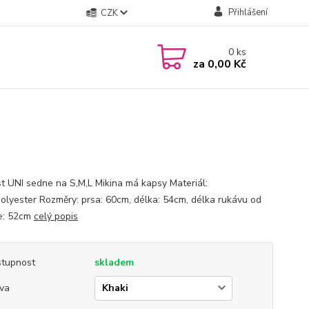
Přihlášení
CZK
0
ks
za
0,00 Kč
st UNI sedne na S,M,L Mikina má kapsy Materiál:
lyester Rozměry: prsa: 60cm, délka: 54cm, délka rukávu od
e: 52cm
celý popis
tupnost
skladem
va