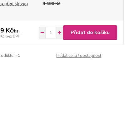
a před slevou
1 190 Kč
9 Kč
/
ks
Přidat do košíku
 Kč
bez DPH
roduktu:
-1
Hlídat cenu / dostupnost