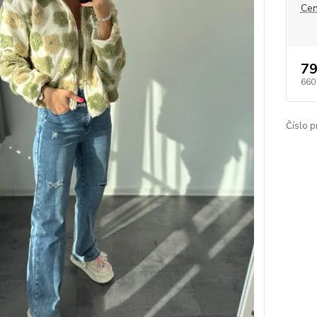
Cen
79
660
Číslo p