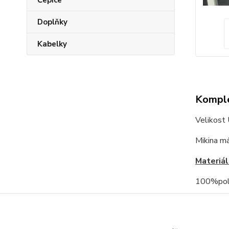
Čepice
Doplňky
Kabelky
Komple
Velikost
Mikina m
Materiál
100%pol
Rozměry
prsa: 60