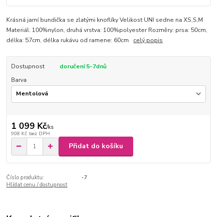
Krásná jarní bundička se zlatými knoflíky Velikost UNI sedne na XS,S,M
Materiál: 100%nylon, druhá vrstva: 100%polyester Rozměry: prsa: 50cm,
délka: 57cm, délka rukávu od ramene: 60cm
celý popis
Dostupnost
doručení 5-7dnů
Barva
1 099 Kč
/
ks
908 Kč
bez DPH
Přidat do košíku
Číslo produktu:
-7
Hlídat cenu / dostupnost