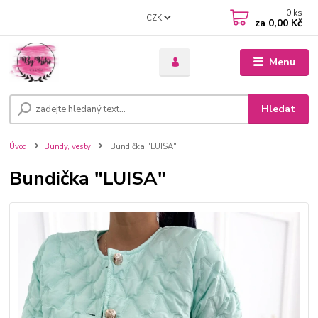
0
ks
CZK
za
0,00 Kč
Menu
Hledat
Úvod
Bundy, vesty
Bundička "LUISA"
Bundička "LUISA"