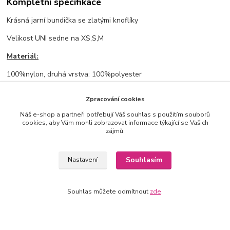
Kompletní specifikace
Krásná jarní bundička se zlatými knoflíky
Velikost UNI sedne na XS,S,M
Materiál:
100%nylon, druhá vrstva: 100%polyester
Rozměry:
Zpracování cookies
prsa: 50cm, délka: 57cm, délka rukávu od ramene: 60cm
Náš e-shop a partneři potřebují Váš souhlas s použitím souborů
cookies, aby Vám mohli zobrazovat informace týkající se Vašich
zájmů.
Souhlasím
Nastavení
Zboží zařazeno v kategoriích
Bundy, vesty
Souhlas můžete odmítnout
zde
.