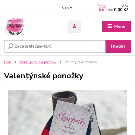
0
ks
CZK
za
0,00 Kč
Menu
Hledat
Úvod
Spodní prádlo a ponožky
Valentýnské ponožky
Valentýnské ponožky