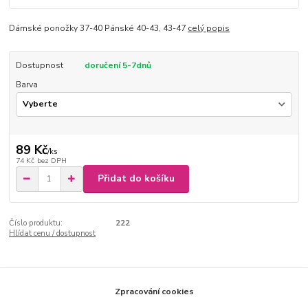
Dámské ponožky 37-40 Pánské 40-43, 43-47
celý popis
Dostupnost
doručení 5-7dnů
Barva
89 Kč
/
ks
74 Kč
bez DPH
Přidat do košíku
Číslo produktu:
222
Hlídat cenu / dostupnost
Kompletní specifikace
Zpracování cookies
Dámské ponožky 37-40