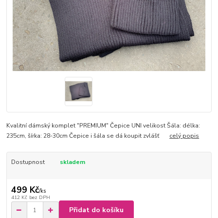
Kvalitní dámský komplet "PREMIUM" Čepice UNI velikost Šála: délka:
235cm, šírka: 28-30cm Čepice i šála se dá koupit zvlášť
celý popis
Dostupnost
skladem
499 Kč
/
ks
412 Kč
bez DPH
Přidat do košíku