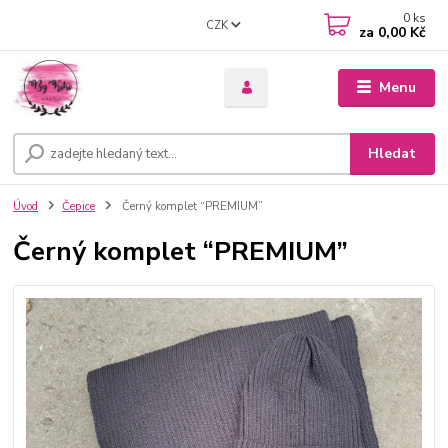
0
ks
CZK
za
0,00 Kč
Menu
Hledat
Úvod
Čepice
Černý komplet “PREMIUM”
Černý komplet “PREMIUM”