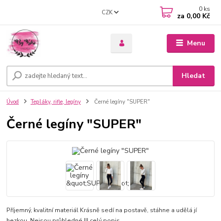
0
ks
CZK
za
0,00 Kč
Menu
Hledat
Úvod
Tepláky, rifle, legíny
Černé legíny "SUPER"
Černé legíny "SUPER"
Příjemný, kvalitní materiál Krásně sedí na postavě, stáhne a udělá jí
hezkou Nejsou průhledné !!!
celý popis