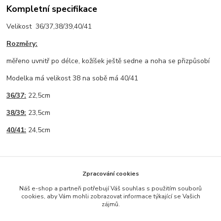
Kompletní specifikace
Velikost 36/37,38/39,40/41
Rozměry:
měřeno uvnitř po délce, kožíšek ještě sedne a noha se přizpůsobí
Modelka má velikost 38 na sobě má 40/41
36/37:
22,5cm
38/39:
23,5cm
40/41:
24,5cm
Zpracování cookies
Zboží zařazeno v kategoriích
Náš e-shop a partneři potřebují Váš souhlas s použitím souborů
cookies, aby Vám mohli zobrazovat informace týkající se Vašich
VE SLEVĚ %
zájmů.
OBUV