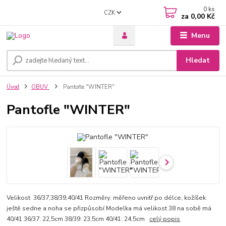
0
ks
CZK
za
0,00 Kč
Menu
Hledat
Úvod
OBUV
Pantofle "WINTER"
Pantofle "WINTER"
Velikost 36/37,38/39,40/41 Rozměry: měřeno uvnitř po délce, kožíšek
ještě sedne a noha se přizpůsobí Modelka má velikost 38 na sobě má
40/41 36/37: 22,5cm 38/39: 23,5cm 40/41: 24,5cm
celý popis