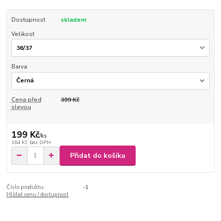
Dostupnost
skladem
Velikost
Barva
Cena před
399 Kč
slevou
199 Kč
/
ks
164 Kč
bez DPH
Přidat do košíku
Číslo produktu:
-1
Hlídat cenu / dostupnost